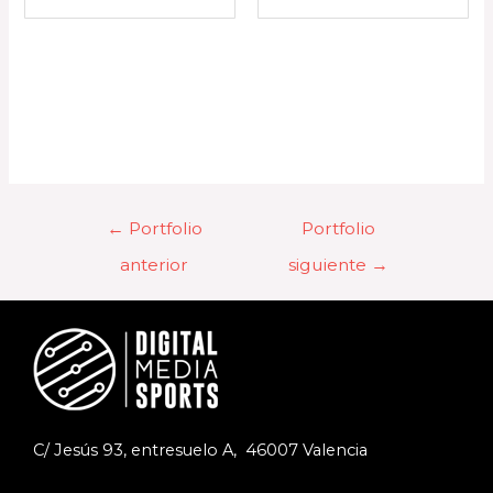
←
Portfolio
Portfolio
anterior
siguiente
→
C/ Jesús 93, entresuelo A, 46007 Valencia