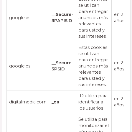
se utilizan
para entregar
__Secure-
en 2
google.es
anuncios más
3PAPISID
años
relevantes
para usted y
sus intereses.
Estas cookies
se utilizan
para entregar
__Secure-
en 2
google.es
anuncios más
3PSID
años
relevantes
para usted y
sus intereses.
ID utiliza para
en 2
digitalmedia.com
_ga
identificar a
años
los usuarios
Se utiliza para
monitorizar el
número de