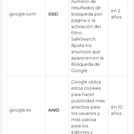
número de
resultados de
en 2
google.com
SSID
búsqueda por
años
página o la
activación del
filtro
SafeSearch.
Ajusta los
anuncios que
aparecen en la
Búsqueda de
Google.
Google utiliza
estos cookies
para hacer
publicidad más
atractiva para
en 10
google.es
ANID
los usuarios y
años
más valiosa
para los
editores y