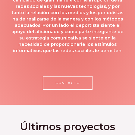
redes sociales y las nuevas tecnologías, y por
tanto la relación con los medios y los periodistas
ha de realizarse de la manera y con los métodos
adecuados. Por un lado el deportista siente el
apoyo del aficionado y como parte integrante de
su estrategia comunicativa se siente en la
necesidad de proporcionarle los estímulos
informativos que las redes sociales le permiten.
CONTACTO
Últimos proyectos