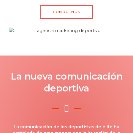
CONÓCENOS
La nueva comunicación
deportiva
La comunicación de los deportistas de élite ha
cambiado de gran manera con la irrupción de la